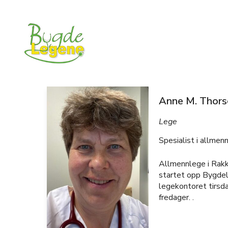
Anne M. Thors
Lege
Spesialist i allmen
Allmennlege i Rak
startet opp Bygdel
legekontoret tirsd
fredager. .