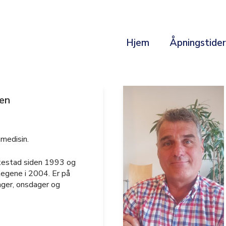
Hjem
Åpningstide
en
nmedisin.
kestad siden 1993 og
egene i 2004. Er på
ager, onsdager og