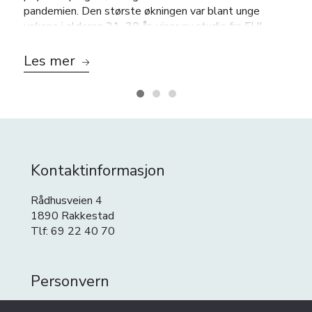
pandemien. Den største økningen var blant unge
voksne i alderen 21–30 år, viser ny studie fra FHI.
Les mer
Kontaktinformasjon
Rådhusveien 4
1890 Rakkestad
Tlf: 69 22 40 70
Personvern
Personvern